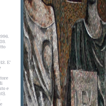
1996.
03.
tto
12. E’
e
utore
di
nto e
0).
a
re