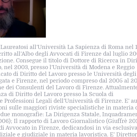
Laureatosi all’Università La Sapienza di Roma nel 
itto all’Albo degli Avvocati di Firenze dal luglio 20
one. Consegue il titolo di Dottore di Ricerca in Diri
, nel 2003, presso l’Università di Modena e Reggio
cato di Diritto del Lavoro presso le Università degli
ata e Firenze, nel periodo compreso dal 2005 al 20
ine dei Consulenti del Lavoro di Firenze. Attualment
za di Diritto del Lavoro presso la Scuola di
e Professioni Legali dell’Università di Firenze. E’ a
oni sulle maggiori riviste specialistiche in materia 
i due monografie: La Dirigenza Statale, Inquadrame
06); Il rapporto di Lavoro Giornalistico (Giuffrè 201
di Avvocato in Firenze, dedicandosi in via esclusiv
diziale e giudiziale in materia lavoristica. E’ Diretto