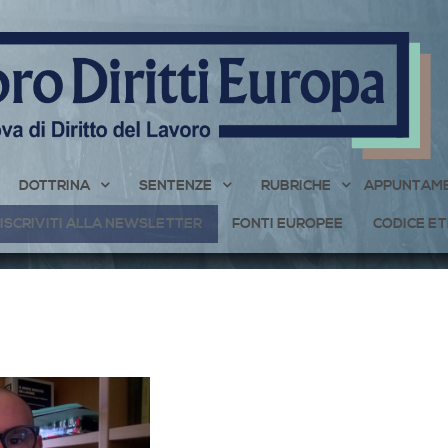
DOTTRINA
SENTENZE
RUBRICHE
APPUNTAME
ISCRIVITI ALLA NEWSLETTER
FONTI EUROPEE
CODICE ET