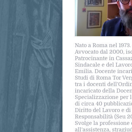
Nato a Roma nel 1973. 
Avvocato dal 2000, iscr
Patrocinante in Cassazi
Sindacale e del Lavoro
Emilia. Docente incari
Studi di Roma Tor Verg
tra i docenti dell’Ord
incaricato della Docen
Specializzazione per l
di circa 40 pubblicazi
Diritto del Lavoro e d
Responsabilità (Seu 20
Svolge la professione 
all’assistenza, stragiu