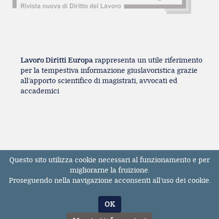
Lavoro Diritti Europa
rappresenta un utile riferimento
per la tempestiva informazione giuslavoristica grazie
all’apporto scientifico di magistrati, avvocati ed
accademici
Questo sito utilizza cookie necessari al funzionamento e per
Registrazione Tribunale di Milano n° 131131
migliorarne la fruizione.
dell'11/04/2017
Proseguendo nella navigazione acconsenti all’uso dei cookie.
ISSN 2611-3783
© Tutti i diritti riservati. E' vietata la riproduzione,
OK
anche parziale, dei contenuti pubblicati sul sito
LavoroDirittiEuropa.it