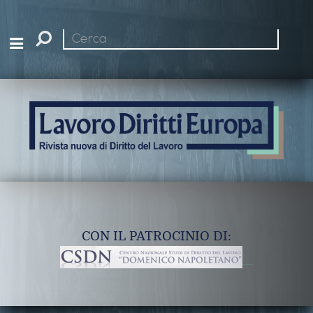
Cerca
nel
sito
CON IL PATROCINIO DI: