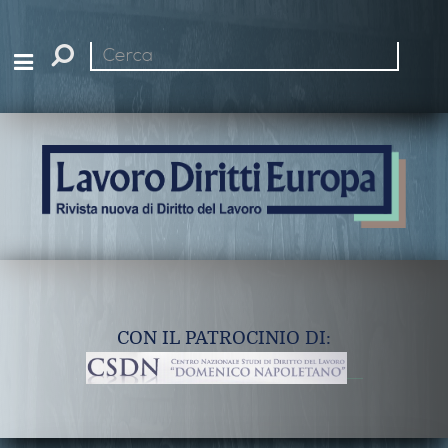
Cerca
nel
sito
CON IL PATROCINIO DI: