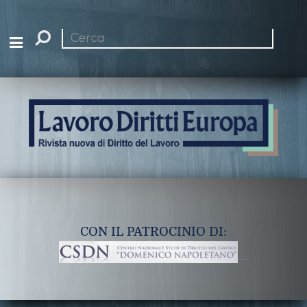
Cerca
nel
sito
CON IL PATROCINIO DI: