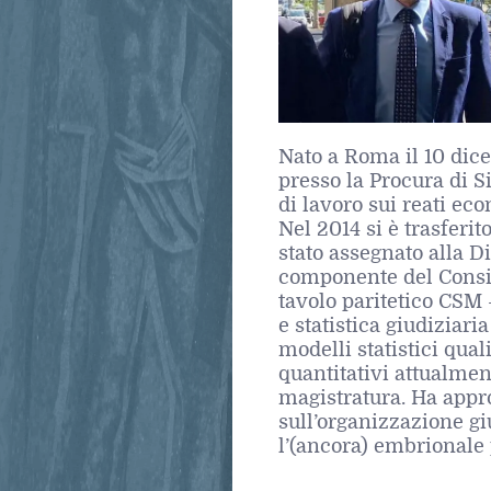
Nato a Roma il 10 dice
presso la Procura di S
di lavoro sui reati ec
Nel 2014 si è trasferit
stato assegnato alla D
componente del Consig
tavolo paritetico CSM 
e statistica giudiziari
modelli statistici qual
quantitativi attualmen
magistratura. Ha approf
sull’organizzazione gi
l’(ancora) embrionale