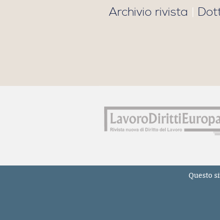
Archivio rivista
|
Dot
Questo si
© Tutti i diritti riservati. 