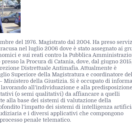
mbre del 1976. Magistrato dal 2004. Ha preso serviz
iracusa nel luglio 2006 dove è stato assegnato ai gr
onomici e sui reati contro la Pubblica Amministrazio
o presso la Procura di Catania, dove, dal giugno 2015,
irezione Distrettuale Antimafia. Attualmente è
lio Superiore della Magistratura e coordinatore de
– Ministero della Giustizia. Si è occupato di informa
a lavorando all’individuazione e alla predisposizione
itativi (o semi qualitativi) da affiancare a quelli
te alla base dei sistemi di valutazione della
ondito l’impatto dei sistemi di intelligenza artifici
udiziaria e i diversi applicativi che compongono
 processo penale telematico.