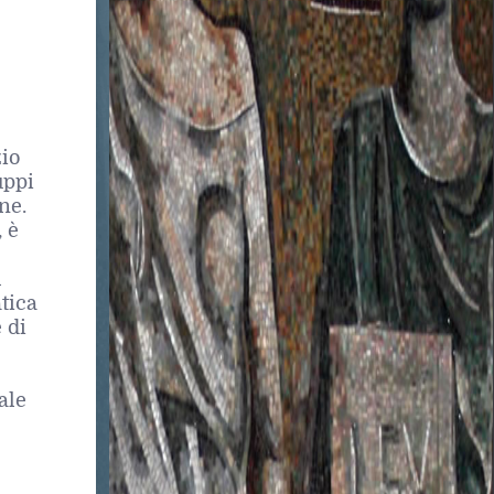
io
uppi
ne.
 è
l
tica
 di
ale