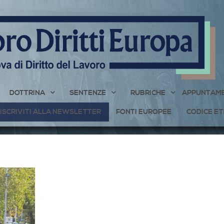
DOTTRINA
SENTENZE
RUBRICHE
APPUNTAME
ISCRIVITI ALLA NEWSLETTER
FONTI EUROPEE
CODICE ET