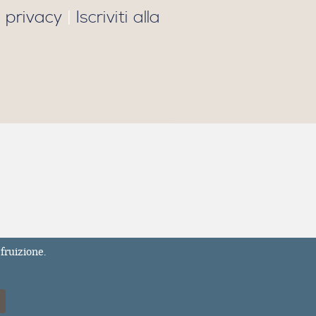
 privacy
|
Iscriviti alla
fruizione.
7
ul sito LavoroDirittiEuropa.it