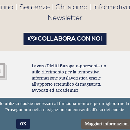
trina
|
Sentenze
|
Chi siamo
|
Informativa
Newsletter
COLLABORA CON NOI
Lavoro Diritti Europa
rappresenta un
utile riferimento per la tempestiva
informazione giuslavoristica grazie
all’apporto scientifico di magistrati,
avvocati ed accademici
to utilizza cookie necessari al funzionamento e per migliorarne la 
Registrazione Tribunale di Milano n° 131131 dell'11/04/201
Proseguendo nella navigazione acconsenti all’uso dei cookie.
ISSN 2611-3783
E' vietata la riproduzione, anche parziale, dei contenuti pubblicati s
OK
Maggiori informazioni