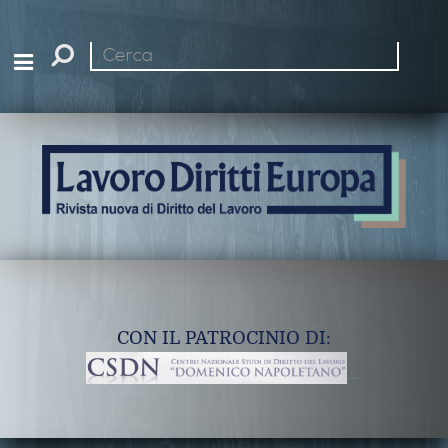
Cerca
nel
sito
CON IL PATROCINIO DI: