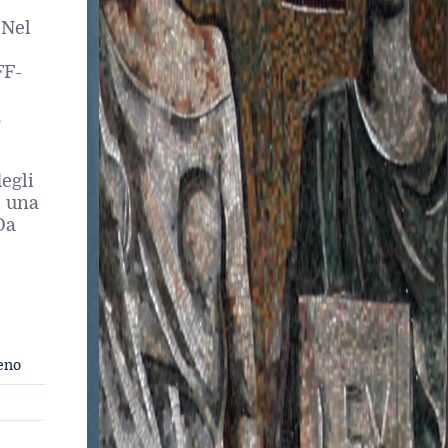
 Nel
FF-
,
egli
i una
Da
meno