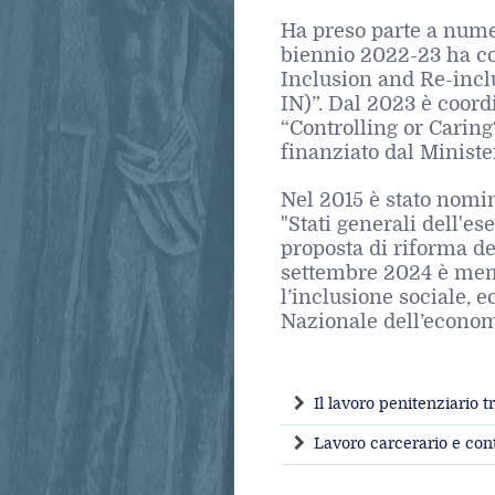
Ha preso parte a numer
biennio 2022-23 ha co
Inclusion and Re-inc
IN)”. Dal 2023 è coord
“Controlling or Caring
finanziato dal Minister
Nel 2015 è stato nomin
"Stati generali dell'e
proposta di riforma del
settembre 2024 è mem
l’inclusione sociale, 
Nazionale dell’econom
Il lavoro penitenziario 
Lavoro carcerario e conte