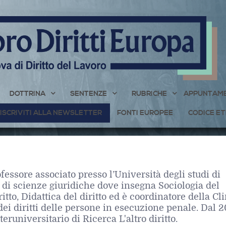
DOTTRINA
SENTENZE
RUBRICHE
APPUNTAME
ISCRIVITI ALLA NEWSLETTER
FONTI EUROPEE
CODICE ET
essore associato presso l’Università degli studi di
 di scienze giuridiche dove insegna Sociologia del
iritto, Didattica del diritto ed è coordinatore della Cl
dei diritti delle persone in esecuzione penale. Dal 2
runiversitario di Ricerca L'altro diritto.