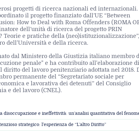
osi progetti di ricerca nazionali ed internazionali.
ordinato il progetto finanziato dall’UE “Between
lusion: How to Deal with Roma Offenders (ROMA O
inatore dell’unità di ricerca del progetto PRIN
? Teorie e pratiche della (neo)istituzionalizzazione”
o dell'Università e della ricerca.
ato dal Ministero della Giustizia italiano membro d
secuzione penale" e ha contribuito all'elaborazione d
 diritto del lavoro penitenziario adottata nel 2018. 
bro permanente del “Segretariato sociale per
economica e lavorativa dei detenuti” del Consiglio
ia e del lavoro (CNEL).
tra disoccupazione e ineffettività: un’analisi quantitativa del feno
nzioso strategico: l'esperienza de “L’altro Diritto”