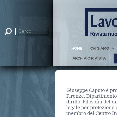
Cerca
nel
sito
HOME
CHI SIAMO
ARCHIVIO RIVISTA
Giuseppe Caputo è prof
Firenze, Dipartimento
diritto, Filosofia del d
legale per protezione 
membro del Centro Inte