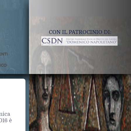
CON IL PATROCINIO DI:
NTI
ICO
inica
016 è