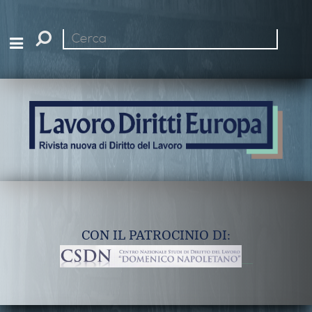
Cerca
nel
sito
CON IL PATROCINIO DI: