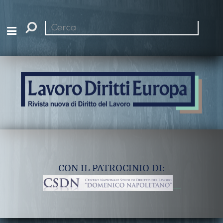
Cerca
nel
sito
CON IL PATROCINIO DI: