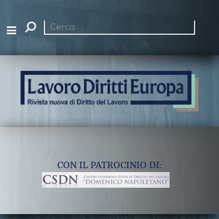
Cerca
nel
sito
CON IL PATROCINIO DI: