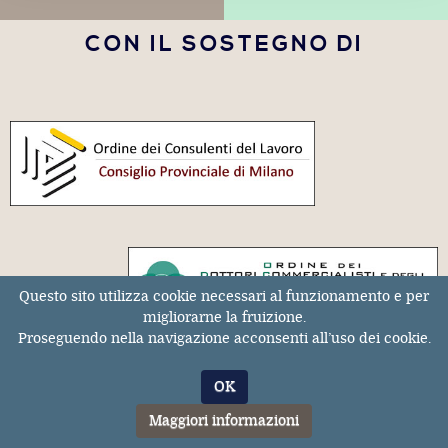
CON IL SOSTEGNO DI
Questo sito utilizza cookie necessari al funzionamento e per
migliorarne la fruizione.
Proseguendo nella navigazione acconsenti all’uso dei cookie.
OK
Archivio rivista
|
Dottrina
|
Sentenze
|
Maggiori informazioni
Chi siamo
|
Informativa privacy
|