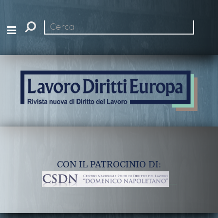
Cerca
nel
sito
CON IL PATROCINIO DI: