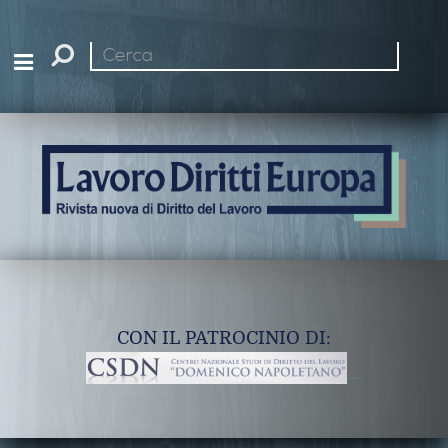
Cerca
nel
sito
CON IL PATROCINIO DI: