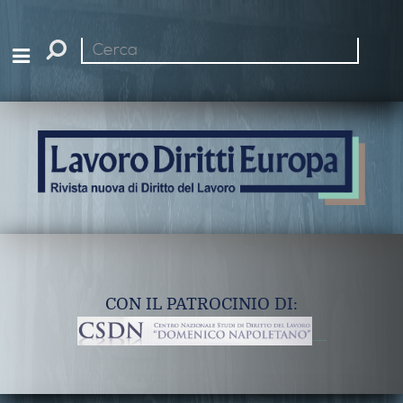
Cerca
nel
sito
CON IL PATROCINIO DI: