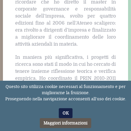
ricordare che ho diretto il master in
corporate governance e responsabilità
sociale dell’impresa, svolto per quattro
edizioni fino al 2006 nell’Ateneo scaligero:
era rivolto a dirigenti d’impresa e finalizzato
a migliorare il coordinamento delle loro
attività aziendali in materia.
In maniera più significativa, i progetti di
ricerca sono stati il modo in cui ho cercato di
tenere insieme riflessione teorica e verifica
empirica. Ho coordinato il PRIN 2010-2011
LEGAL_frame_WORK
, dedicato al tema
Questo sito utilizza cookie necessari al funzionamento e per
Lavoro e legalità nella società
migliorarne la fruizione.
Proseguendo nella navigazione acconsenti all’uso dei cookie.
dell’inclusione
, un progetto nazionale con
più di dieci unità di Atenei italiani e
OK
numerosi partner europei, con il
fondamentale apporto dell’intero gruppo
Maggiori informazioni
veronese. Poi, tra la fine del 2014 e la fine del