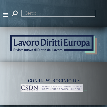
Cerca
nel
sito
CON IL PATROCINIO DI: