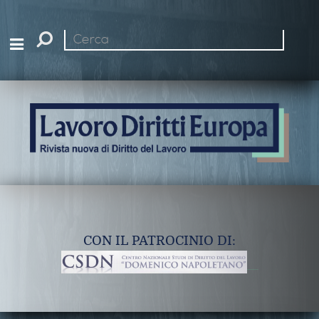
Cerca
nel
sito
CON IL PATROCINIO DI: