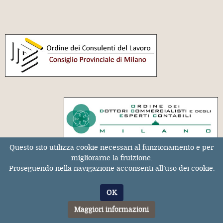
Questo sito utilizza cookie necessari al funzionamento e per
migliorarne la fruizione.
Archivio rivista
|
Dottrina
|
Sentenze
|
Proseguendo nella navigazione acconsenti all’uso dei cookie.
Chi siamo
|
Informativa privacy
|
OK
Iscriviti alla Newsletter
Maggiori informazioni