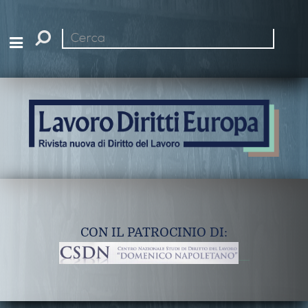
Cerca
nel
sito
CON IL PATROCINIO DI: