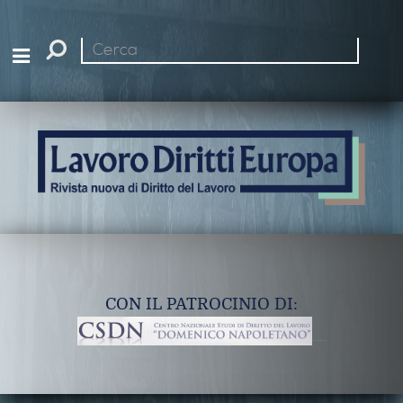
Cerca
nel
sito
CON IL PATROCINIO DI: