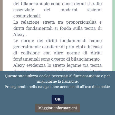
del bilanciamento sono consi-derati il tratto
essenziale dei moderni sistemi
costituzionali.
La relazione stretta tra proporzionalità e
diritti fondamentali si fonda sulla teoria di
Alexy .
Le norme dei diritti fondamentali hanno
generalmente carattere di prin-cipi e in caso
di collisione con altre norme di diritti
fondamentali sono oggetto di bilanciamento.
Alexy evidenzia lo stretto legame tra teoria
dei principi e principio di proporzionalità in
Questo sito utilizza cookie necessari al funzionamento e per
quanto “il carattere dei principi implica il
migliorarne la fruizione.
principio di proporzionalità e questo implica
Proseguendo nella navigazione acconsenti all’uso dei cookie.
quello” .
I conflitti tra principi costituzionali sono
OK
risolti per mezzo di un “enun-ciato di
Maggiori informazioni
preferenza”, come lo chiama Alexy, la cui
forma logica è: Il principio P1 ha più peso