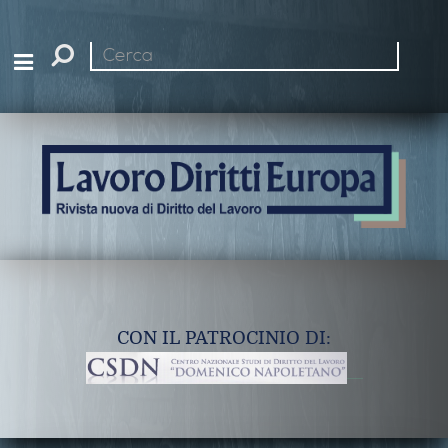
Cerca
nel
sito
CON IL PATROCINIO DI: