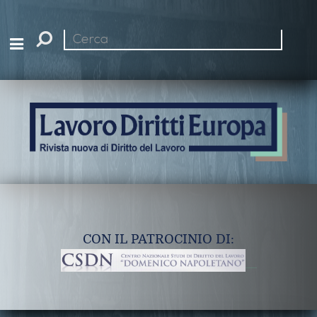
Cerca
nel
sito
CON IL PATROCINIO DI: