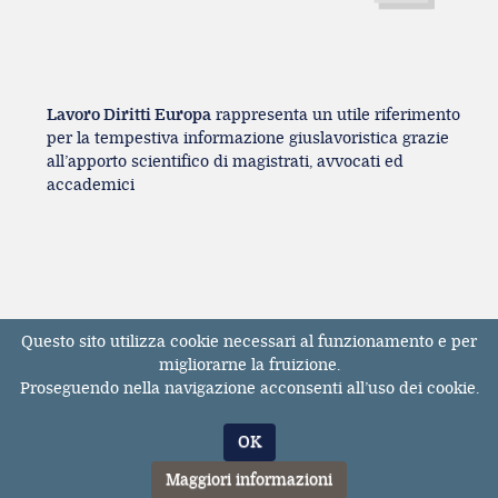
Lavoro Diritti Europa
rappresenta un utile riferimento
per la tempestiva informazione giuslavoristica grazie
all’apporto scientifico di magistrati, avvocati ed
accademici
Questo sito utilizza cookie necessari al funzionamento e per
Registrazione Tribunale di Milano n° 131131
migliorarne la fruizione.
dell'11/04/2017
Proseguendo nella navigazione acconsenti all’uso dei cookie.
ISSN 2611-3783
© Tutti i diritti riservati. E' vietata la riproduzione,
OK
anche parziale, dei contenuti pubblicati sul sito
LavoroDirittiEuropa.it
Maggiori informazioni