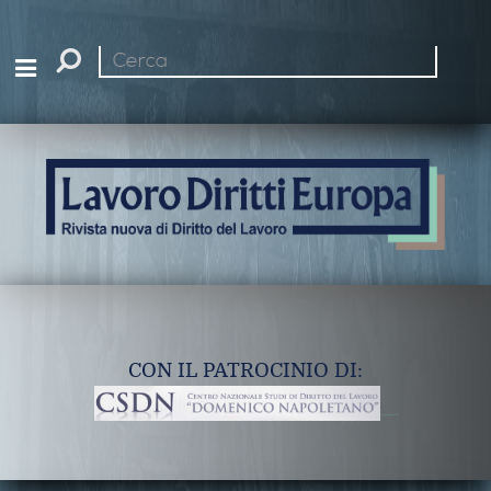
Cerca
nel
sito
CON IL PATROCINIO DI: