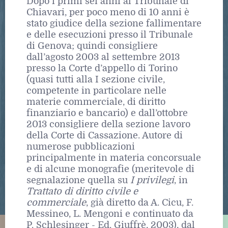
Dopo i primi sei anni al Tribunale di
Chiavari, per poco meno di 10 anni è
stato giudice della sezione fallimentare
e delle esecuzioni presso il Tribunale
di Genova; quindi consigliere
dall’agosto 2003 al settembre 2013
presso la Corte d’appello di Torino
(quasi tutti alla I sezione civile,
competente in particolare nelle
materie commerciale, di diritto
finanziario e bancario) e dall’ottobre
2013 consigliere della sezione lavoro
della Corte di Cassazione. Autore di
numerose pubblicazioni
principalmente in materia concorsuale
e di alcune monografie (meritevole di
segnalazione quella su
I privilegi
, in
Trattato di diritto civile e
commerciale
, già diretto da A. Cicu, F.
Messineo, L. Mengoni e continuato da
P. Schlesinger - Ed. Giuffrè, 2003), dal