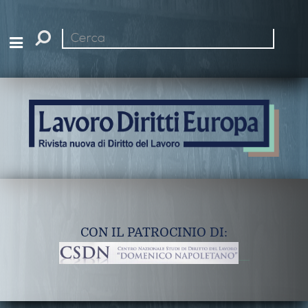
Cerca
nel
sito
CON IL PATROCINIO DI: