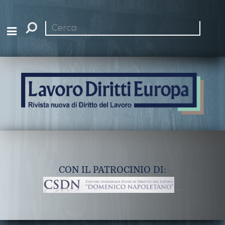
Cerca
nel
sito
CON IL PATROCINIO DI: