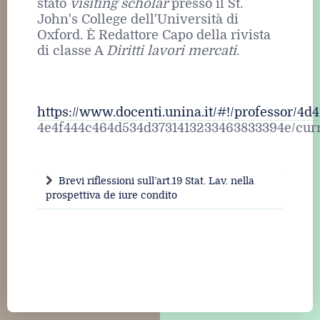
stato
visiting scholar
presso il St.
John's College dell'Università di
Oxford. È Redattore Capo della rivista
di classe A
Diritti lavori mercati
.
https://www.docenti.unina.it/#!/professor/
4e4f444c464d534d3731413233463833394e/cur
Brevi riflessioni sull’art.19 Stat. Lav. nella
prospettiva de iure condito