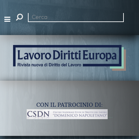
Cerca
nel
sito
CON IL PATROCINIO DI: