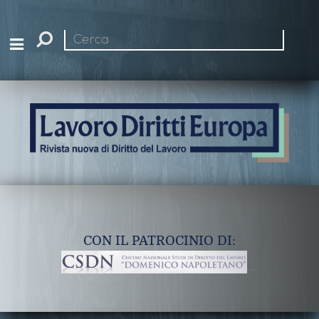
Cerca
nel
sito
CON IL PATROCINIO DI: