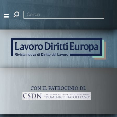
Cerca
nel
sito
CON IL PATROCINIO DI: