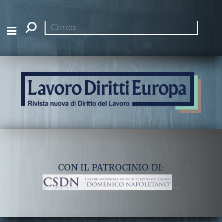
Cerca
nel
sito
CON IL PATROCINIO DI: