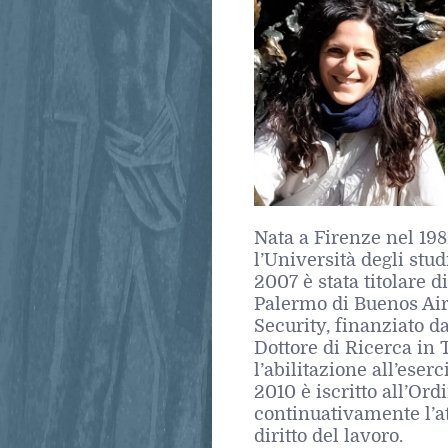
Nata a Firenze nel 198
l’Università degli stud
2007 è stata titolare d
Palermo di Buenos Air
Security, finanziato d
Dottore di Ricerca in T
l’abilitazione all’ese
2010 è iscritto all’Ord
continuativamente l’at
diritto del lavoro.