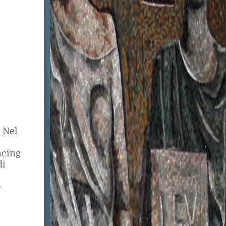
. Nel
acing
di
o