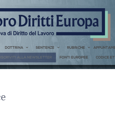
DOTTRINA
SENTENZE
RUBRICHE
APPUNTAME
ISCRIVITI ALLA NEWSLETTER
FONTI EUROPEE
CODICE ET
ce