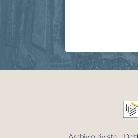
Archivio rivista
|
Dot