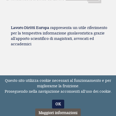
Lavoro Diritti Europa
rappresenta un utile riferimento
per la tempestiva informazione giuslavoristica grazie
all’apporto scientifico di magistrati, avvocati ed
accademici
Questo sito utilizza cookie necessari al funzionamento e per
Registrazione Tribunale di Milano n° 131131
migliorarne la fruizione.
dell'11/04/2017
Proseguendo nella navigazione acconsenti all’uso dei cookie.
ISSN 2611-3783
© Tutti i diritti riservati. E' vietata la riproduzione,
OK
anche parziale, dei contenuti pubblicati sul sito
LavoroDirittiEuropa.it
Maggiori informazioni