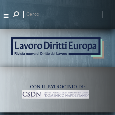
Cerca
nel
sito
CON IL PATROCINIO DI: