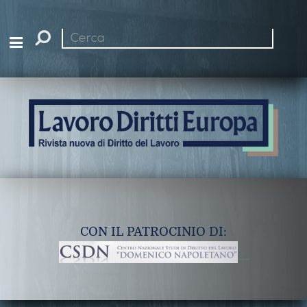
Cerca
nel
sito
CON IL PATROCINIO DI: