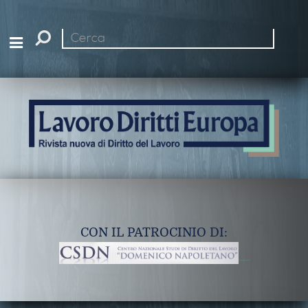
Cerca
nel
sito
CON IL PATROCINIO DI: