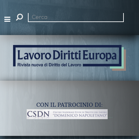
Cerca
nel
sito
CON IL PATROCINIO DI: