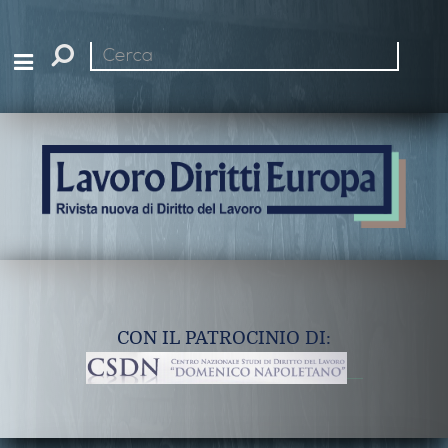
Cerca
nel
sito
CON IL PATROCINIO DI: