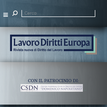
Cerca
nel
sito
CON IL PATROCINIO DI: