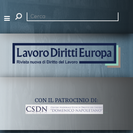
Cerca
nel
sito
CON IL PATROCINIO DI: