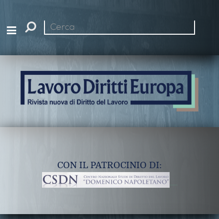
Cerca
nel
sito
CON IL PATROCINIO DI: