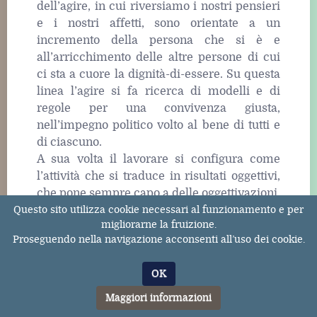
dell’agire, in cui riversiamo i nostri pensieri
e i nostri affetti, sono orientate a un
incremento della persona che si è e
all’arricchimento delle altre persone di cui
ci sta a cuore la dignità-di-essere. Su questa
linea l’agire si fa ricerca di modelli e di
regole per una convivenza giusta,
nell’impegno politico volto al bene di tutti e
di ciascuno.
A sua volta il lavorare si configura come
l’attività che si traduce in risultati oggettivi,
che pone sempre capo a delle oggettivazioni,
siano esse della mano o della nostra mente.
Questo sito utilizza cookie necessari al funzionamento e per
migliorarne la fruizione.
Lavorare è arrivare a disporre di un mondo
Proseguendo nella navigazione acconsenti all’uso dei cookie.
per noi e prendersi cura di esso. Il lavoro si
esplica in modo specifico sulla linea
OK
dell’avere qualcosa e del processo operativo
coerente con tale obiettivo. Di conseguenza,
Maggiori informazioni
la logica del lavorare esige il farsi strumento