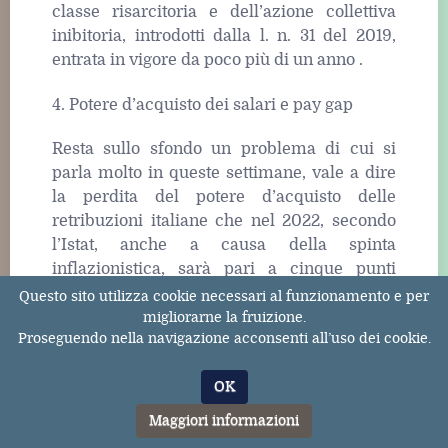
classe risarcitoria e dell’azione collettiva
inibitoria, introdotti dalla l. n. 31 del 2019,
entrata in vigore da poco più di un anno .
4. Potere d’acquisto dei salari e pay gap
Resta sullo sfondo un problema di cui si
parla molto in queste settimane, vale a dire
la perdita del potere d’acquisto delle
retribuzioni italiane che nel 2022, secondo
l’Istat, anche a causa della spinta
inflazionistica, sarà pari a cinque punti
percentuali. Colpiscono inoltre i dati circolati
Questo sito utilizza cookie necessari al funzionamento e per
di recente secondo cui, dal 1990 al 2020, il
migliorarne la fruizione.
Proseguendo nella navigazione acconsenti all’uso dei cookie.
salario medio annuale è aumentato in tutti i
paesi Ocse ad eccezione dell’Italia. Si va dal
OK
33% della Germania, al 31,10% della Francia,
al 6,20% della Spagna sino a percentuali
Maggiori informazioni
superiori al 200% per i paesi baltici mentre