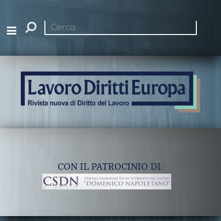
Cerca
nel
sito
CON IL PATROCINIO DI: