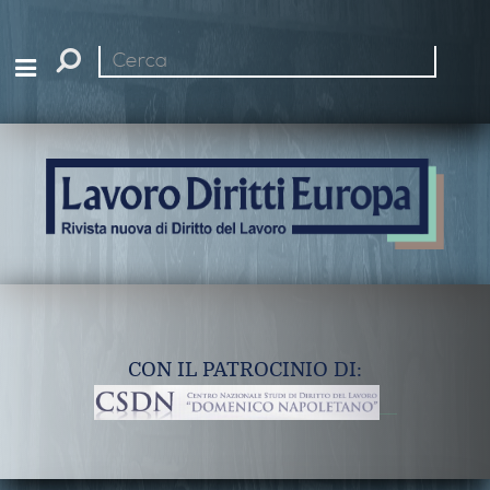
Cerca
nel
sito
CON IL PATROCINIO DI: