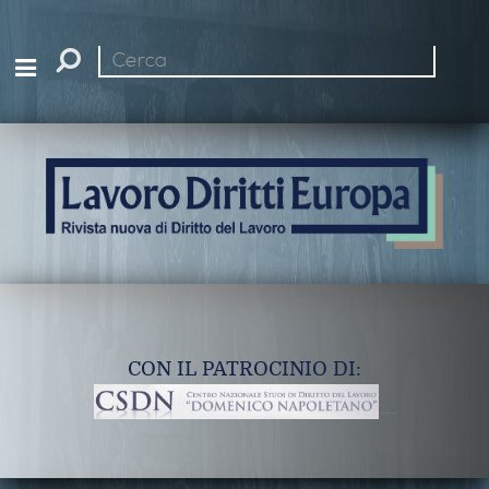
Cerca
nel
sito
CON IL PATROCINIO DI: