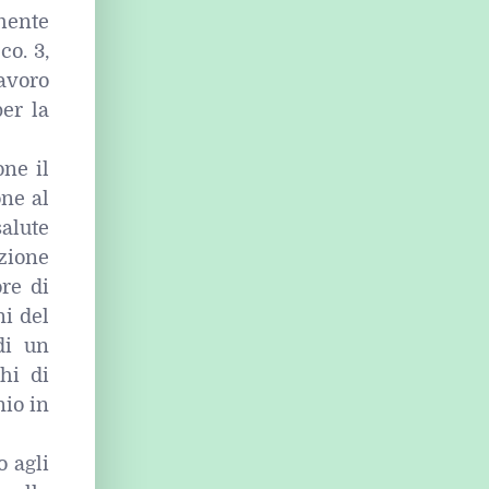
mente
co. 3,
lavoro
per la
ne il
ne al
salute
azione
ore di
ni del
di un
hi di
nio in
 agli