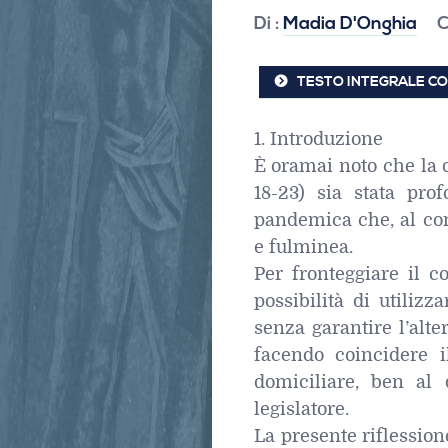
Di :
Madia D'Onghia
C
TESTO INTEGRALE CO
1. Introduzione
È oramai noto che la di
18-23) sia stata pro
pandemica che, al co
e fulminea.
Per fronteggiare il co
possibilità di utilizz
senza garantire l’alt
facendo coincidere i
domiciliare, ben al d
legislatore.
La presente riflession