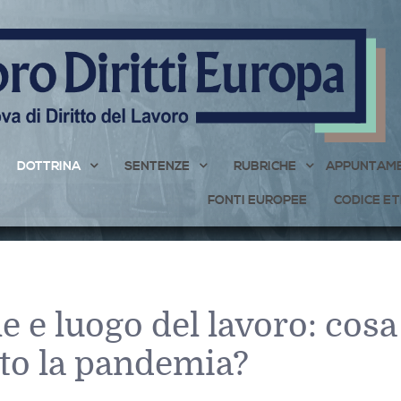
DOTTRINA
SENTENZE
RUBRICHE
APPUNTAME
ISCRIVITI ALLA NEWSLETTER
FONTI EUROPEE
CODICE ET
e e luogo del lavoro: cosa
to la pandemia?