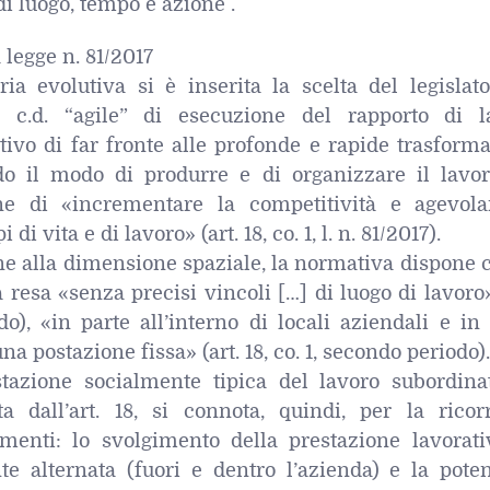
 di luogo, tempo e azione .
a legge n. 81/2017
ria evolutiva si è inserita la scelta del legislat
à c.d. “agile” di esecuzione del rapporto di l
tivo di far fronte alle profonde e rapide trasform
o il modo di produrre e di organizzare il lavor
ne di «incrementare la competitività e agevola
i vita e di lavoro» (art. 18, co. 1, l. n. 81/2017).
ne alla dimensione spaziale, la normativa dispone 
a resa «senza precisi vincoli […] di luogo di lavoro»
do), «in parte all’interno di locali aziendali e in
na postazione fissa» (art. 18, co. 1, secondo periodo).
stazione socialmente tipica del lavoro subordinat
ata dall’art. 18, si connota, quindi, per la ricor
menti: lo svolgimento della prestazione lavorati
e alternata (fuori e dentro l’azienda) e la poten