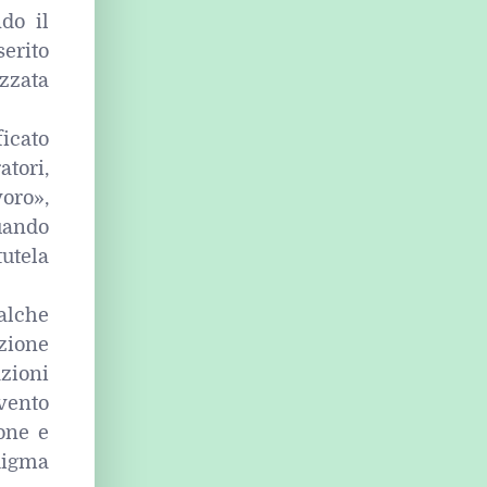
do il
erito
izzata
ficato
atori,
voro»,
uando
tutela
alche
zione
azioni
vento
one e
digma