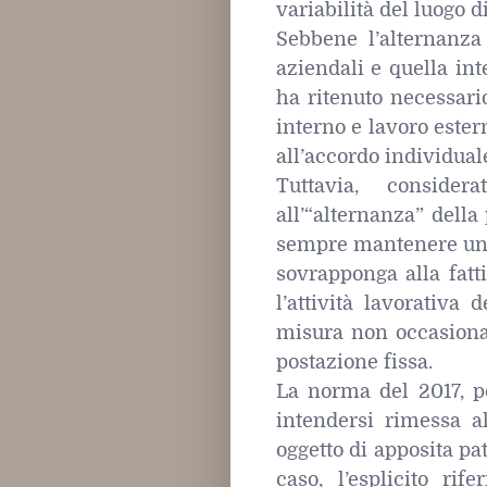
variabilità del luogo d
Sebbene l’alternanza 
aziendali e quella int
ha ritenuto necessar
interno e lavoro este
all’accordo individuale 
Tuttavia, conside
all’“alternanza” della
sempre mantenere una c
sovrapponga alla fatti
l’attività lavorativa
misura non occasional
postazione fissa.
La norma del 2017, p
intendersi rimessa al
oggetto di apposita pa
caso, l’esplicito ri