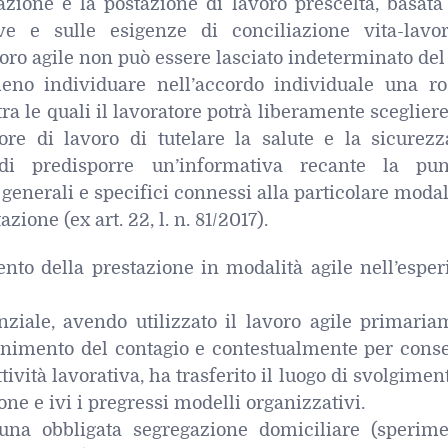
azione e la postazione di lavoro prescelta, basata
ve e sulle esigenze di conciliazione vita-lavor
voro agile non può essere lasciato indeterminato del 
no individuare nell’accordo individuale una ro
tra le quali il lavoratore potrà liberamente scegliere
ore di lavoro di tutelare la salute e la sicurezz
di predisporre un’informativa recante la pun
 generali e specifici connessi alla particolare modal
zione (ex art. 22, l. n. 81/2017).
ento della prestazione in modalità agile nell’espe
ziale, avendo utilizzato il lavoro agile primaria
enimento del contagio e contestualmente per conse
tività lavorativa, ha trasferito il luogo di svolgimen
one e ivi i pregressi modelli organizzativi.
una obbligata segregazione domiciliare (sperime