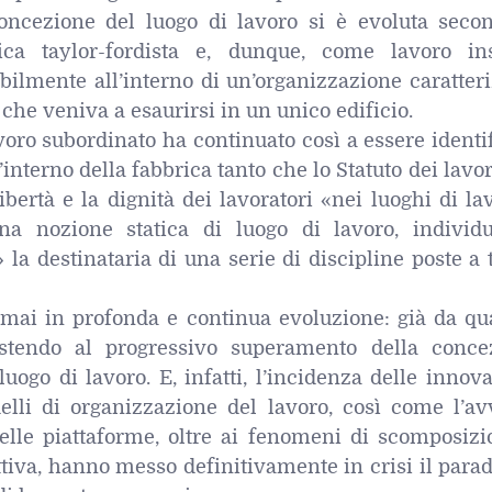
oncezione del luogo di lavoro si è evoluta secon
ica taylor-fordista e, dunque, come lavoro ins
bilmente all’interno di un’organizzazione caratter
 che veniva a esaurirsi in un unico edificio.
voro subordinato ha continuato così a essere identi
’interno della fabbrica tanto che lo Statuto dei lavor
libertà e la dignità dei lavoratori «nei luoghi di la
na nozione statica di luogo di lavoro, individ
» la destinataria di una serie di discipline poste a 
amai in profonda e continua evoluzione: già da qu
istendo al progressivo superamento della conce
 luogo di lavoro. E, infatti, l’incidenza delle innov
elli di organizzazione del lavoro, così come l’av
elle piattaforme, oltre ai fenomeni di scomposizi
iva, hanno messo definitivamente in crisi il para