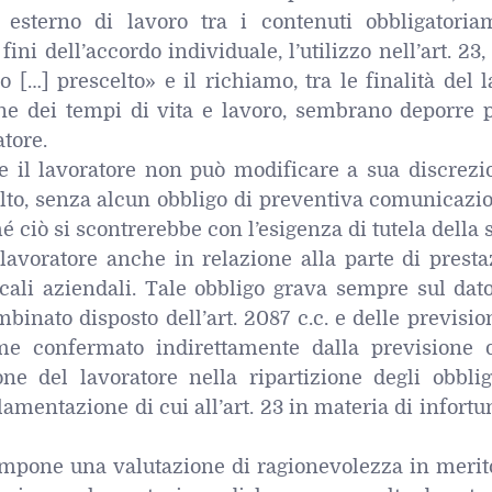
 esterno di lavoro tra i contenuti obbligatoria
i fini dell’accordo individuale, l’utilizzo nell’art. 23, 
o […] prescelto» e il richiamo, tra le finalità del 
ione dei tempi di vita e lavoro, sembrano deporre 
atore.
e il lavoratore non può modificare a sua discrezio
lto, senza alcun obbligo di preventiva comunicazio
é ciò si scontrerebbe con l’esigenza di tutela della 
 lavoratore anche in relazione alla parte di prest
ocali aziendali. Tale obbligo grava sempre sul dat
mbinato disposto dell’art. 2087 c.c. e delle previsio
ome confermato indirettamente dalla previsione 
ne del lavoratore nella ripartizione degli obblig
lamentazione di cui all’art. 23 in materia di infortu
impone una valutazione di ragionevolezza in merito