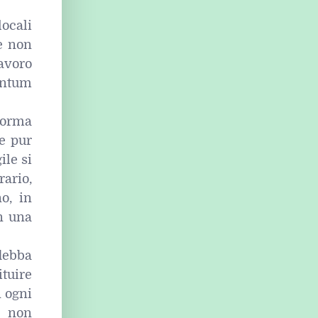
ocali
re non
avoro
antum
norma
ve pur
ile si
rario,
o, in
on una
debba
ituire
n ogni
a non