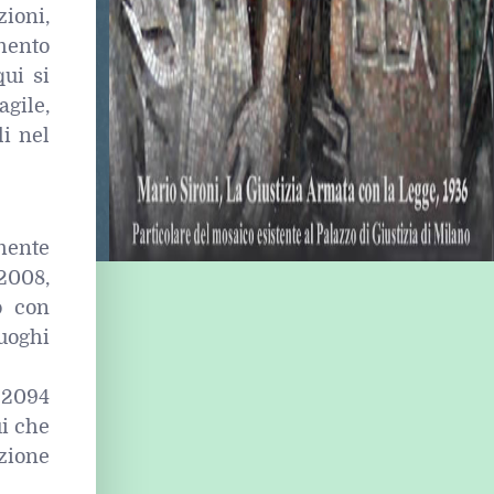
ioni,
mento
qui si
agile,
li nel
mente
/2008,
o con
luoghi
. 2094
ui che
rzione