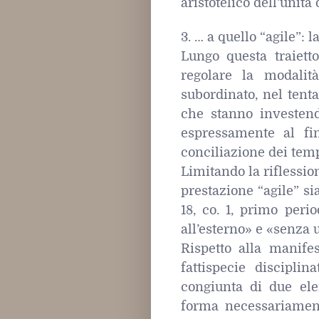
aristotelico dell’unità
3. … a quello “agile”: l
Lungo questa traietto
regolare la modalit
subordinato, nel tenta
che stanno investend
espressamente al fi
conciliazione dei tempi d
Limitando la riflessio
prestazione “agile” si
18, co. 1, primo perio
all’esterno» e «senza u
Rispetto alla manife
fattispecie disciplin
congiunta di due ele
forma necessariament