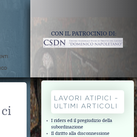
CON IL PATROCINIO DI:
NTI
ICO
LAVORI ATIPICI -
ULTIMI ARTICOLI
 ci
I riders ed il pregiudizio della
subordinazione
Il diritto alla disconnessione