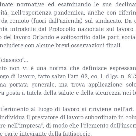
dinate normative ed esaminando le sue declinaz
cità, nell’esperienza pandemica, anche con riferi
 da remoto (fuori dall’azienda) sul sindacato. Da 
tà introdotte dal Protocollo nazionale sul lavoro 
del lavoro Orlando e sottoscritto dalle parti socia
ncludere con alcune brevi osservazioni finali.
“classico”…
nto non vi è una norma che definisce espressa
o di lavoro, fatto salvo l’art. 62, co. 1, d.lgs. n. 81
na portata generale, ma trova applicazione sol
a posta a tutela della salute e della sicurezza nei 
iferimento al luogo di lavoro si rinviene nell’art
i individua il prestatore di lavoro subordinato in col
are nell’impresa”, di modo che l’elemento dell’inse
 parte integrante della fattispecie.