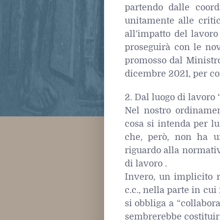
partendo dalle coor
unitamente alle criti
all’impatto del lavoro
proseguirà con le novi
promosso dal Ministro 
dicembre 2021, per co
2. Dal luogo di lavoro 
Nel nostro ordiname
cosa si intenda per luog
che, però, non ha u
riguardo alla normativ
di lavoro .
Invero, un implicito r
c.c., nella parte in cu
si obbliga a “collabor
sembrerebbe costituire