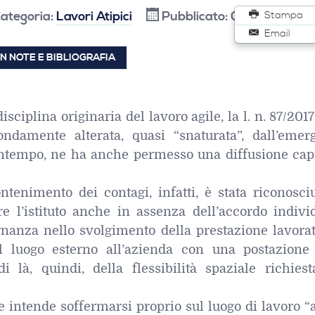
ategoria:
Lavori Atipici
Pubblicato: 04 Aprile 20
Stampa
Email
N NOTE E BIBLIOGRAFIA
sciplina originaria del lavoro agile, la l. n. 87/2017 
fondamente alterata, quasi “snaturata”, dall’emer
ntempo, ne ha anche permesso una diffusione capi
ntenimento dei contagi, infatti, è stata riconosci
are l’istituto anche in assenza dell’accordo indivi
ernanza nello svolgimento della prestazione lavora
l luogo esterno all’azienda con una postazione 
i là, quindi, della flessibilità spaziale richiest
e intende soffermarsi proprio sul luogo di lavoro “a