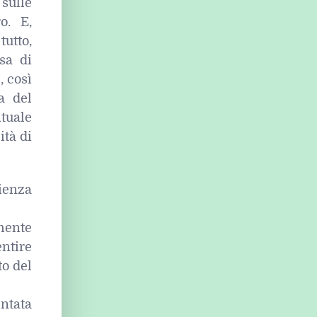
 sulle
o. E,
tutto,
sa di
, così
a del
tuale
ità di
rienza
mente
ntire
to del
ntata