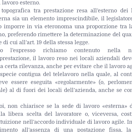
i lavoro esterno.
topografica tra prestazione resa all’esterno dei l
erna sia un elemento imprescindibile, il legislato
io imporre in via eteronoma una proporzione tra l
rno, preferendo rimettere la determinazione del qu
di cui all’art. 19 della stessa legge.
rato l’espresso richiamo contenuto nella 
 prestazione, il lavoro reso nei locali aziendali de
erta rilevanza, anche per evitare che il lavoro ag
specie contigua del telelavoro nella quale, al cont
 deve essere eseguita «regolarmente» (o, perlomen
e) al di fuori dei locali dell’azienda, anche se c
oi, non chiarisce se la sede di lavoro «esterna» 
la libera scelta del lavoratore o, viceversa, cost
ttuizione nell’accordo individuale di lavoro agile. I
ferimento all’assenza di una postazione fissa, l