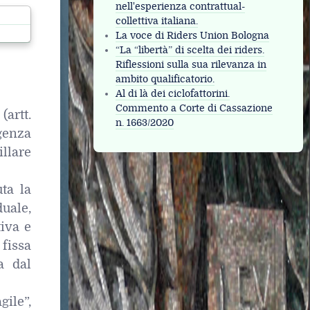
nell'esperienza contrattual-
22
collettiva italiana.
La voce di Riders Union Bologna
“La “libertà” di scelta dei riders.
Riflessioni sulla sua rilevanza in
ambito qualificatorio.
Al di là dei ciclofattorini.
Commento a Corte di Cassazione
(artt.
n. 1663/2020
genza
llare
uta la
duale,
tiva e
fissa
a dal
gile”,