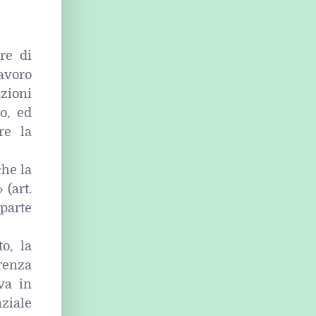
ore di
avoro
azioni
o, ed
re la
che la
 (art.
 parte
o, la
renza
va in
ziale