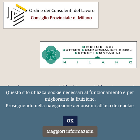
Archivio rivista
|
Dottrina
|
Sentenze
|
Questo sito utilizza cookie necessari al funzionamento e per
Chi siamo
|
Informativa privacy
|
migliorarne la fruizione.
Proseguendo nella navigazione acconsenti all’uso dei cookie.
Iscriviti alla Newsletter
OK
Maggiori informazioni
COLLABORA CON NOI