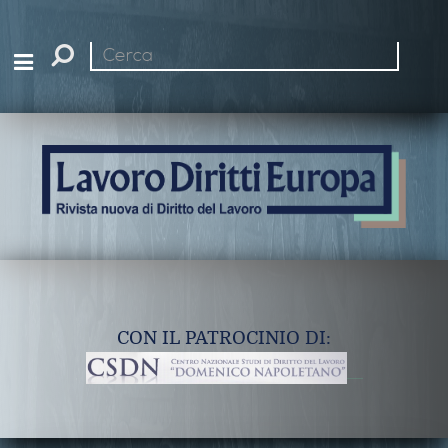
Cerca
nel
sito
CON IL PATROCINIO DI: