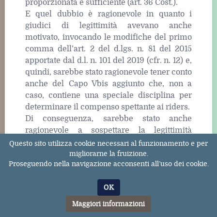
proporzionata e sufficiente (art. 36 Cost.).
E quel dubbio è ragionevole in quanto i
giudici di legittimità avevano anche
motivato, invocando le modifiche del primo
comma dell’art. 2 del d.lgs. n. 81 del 2015
apportate dal d.l. n. 101 del 2019 (cfr. n. 12) e,
quindi, sarebbe stato ragionevole tener conto
anche del Capo Vbis aggiunto che, non a
caso, contiene una speciale disciplina per
determinare il compenso spettante ai riders.
Di conseguenza, sarebbe stato anche
ragionevole a sospettare la legittimità
costituzionale del primo comma dell’art. 2
Questo sito utilizza cookie necessari al funzionamento e per
del d.lgs. n. 81 del 2015 per irrazionalità e
migliorarne la fruizione.
Proseguendo nella navigazione acconsenti all’uso dei cookie.
irragionevolezza nella misura in cui prevede
l’applicazione di una disciplina che, come
OK
quella del lavoro subordinato, trova la sua
ragione d’essere nella specifica situazione in
Maggiori informazioni
cui, a ragione delle soggezioni e dei doveri