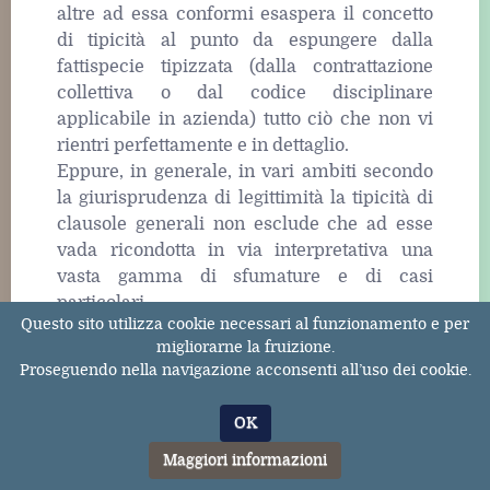
altre ad essa conformi esaspera il concetto
di tipicità al punto da espungere dalla
fattispecie tipizzata (dalla contrattazione
collettiva o dal codice disciplinare
applicabile in azienda) tutto ciò che non vi
rientri perfettamente e in dettaglio.
Eppure, in generale, in vari ambiti secondo
la giurisprudenza di legittimità la tipicità di
clausole generali non esclude che ad esse
vada ricondotta in via interpretativa una
vasta gamma di sfumature e di casi
particolari .
Questo sito utilizza cookie necessari al funzionamento e per
Una siffatta esasperazione del concetto di
migliorarne la fruizione.
tipicità sarebbe un vero e proprio unicum
Proseguendo nella navigazione acconsenti all’uso dei cookie.
nella giurisprudenza della S.C. e della Corte
cost.: non troverebbe riscontro neppure nei
OK
più rigorosi criteri penalistici, atteso che per
Maggiori informazioni
costante giurisprudenza sono pur sempre
tipiche (e, in quanto tali, rispettose dell’art.