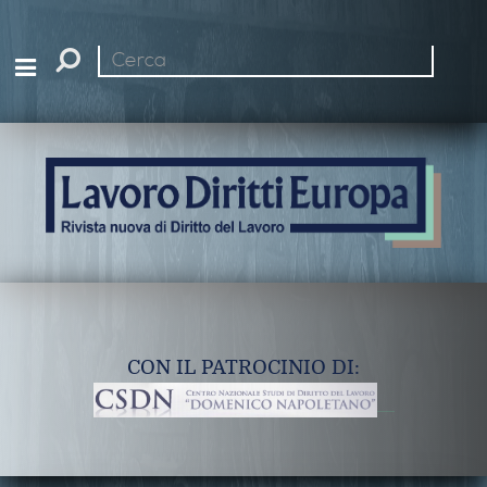
Cerca
nel
sito
CON IL PATROCINIO DI: