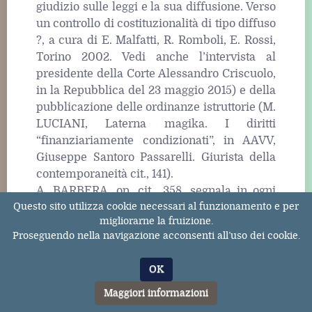
giudizio sulle leggi e la sua diffusione. Verso
un controllo di costituzionalità di tipo diffuso
?, a cura di E. Malfatti, R. Romboli, E. Rossi,
Torino 2002. Vedi anche l’intervista al
presidente della Corte Alessandro Criscuolo,
in la Repubblica del 23 maggio 2015) e della
pubblicazione delle ordinanze istruttorie (M.
LUCIANI, Laterna magika. I diritti
“finanziariamente condizionati”, in AAVV,
Giuseppe Santoro Passarelli. Giurista della
contemporaneità cit., 141).
A. BARBERA, op. cit., 358, segnala in ogni
Questo sito utilizza cookie necessari al funzionamento e per
caso il pericolo della trasformazione della
migliorarne la fruizione.
iurisdictio in gubernaculum.
Proseguendo nella navigazione acconsenti all’uso dei cookie.
6. La terza questione (par. 99) sollevata dalla
OK
Corte d’appello ha per oggetto le stesse
disposizioni di legge denunciate con le
Maggiori informazioni
questioni precedenti mentre la norma-