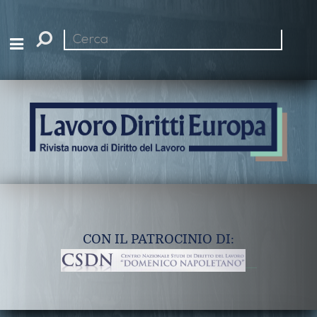
Cerca
nel
sito
CON IL PATROCINIO DI: