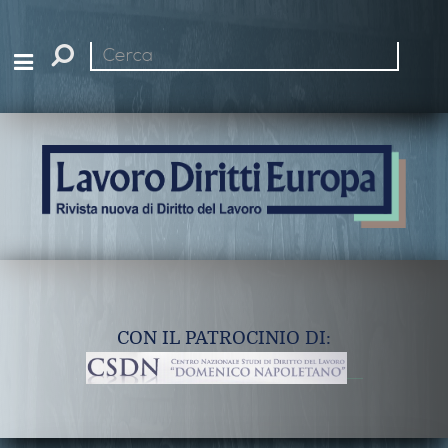
Cerca
nel
sito
CON IL PATROCINIO DI: