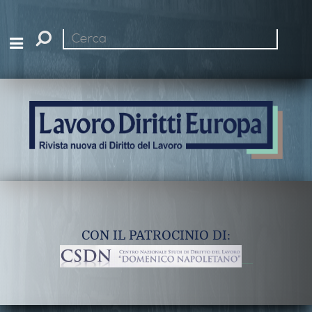
Cerca
nel
sito
CON IL PATROCINIO DI: