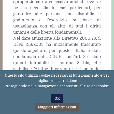
sproporzionato o eccessivo adottati, ove ve
ne sia necessità in casi particolari, per
garantire alle persone con disabilità il
godimento e l’esercizio, su base di
uguaglianza con gli altri, di tutti i diritti
umani e delle libertà fondamentali.
Nel dare attuazione alla Direttiva 2000/78, il
D.lvo 216/2003 ha inizialmente trascurato
questo aspetto e, per questo, l’Italia è stata
condannata dalla CGUE ; nell’art. 3 è stato
quindi introdotto il comma 3 bis, che
stabilisce "Al fine di garantire il rispetto del
principio della parità di trattamento delle
Questo sito utilizza cookie necessari al funzionamento e per
migliorarne la fruizione.
persone con disabilità, i datori di lavoro
Proseguendo nella navigazione acconsenti all’uso dei cookie.
pubblici e privati sono tenuti ad adottare
accomodamenti ragionevoli, come definiti
OK
dalla Convenzione delle Nazioni Unite sui
diritti delle persone con disabilità, ratificata
Maggiori informazioni
ai sensi della legge 3 marzo 2009, n. 18, nei