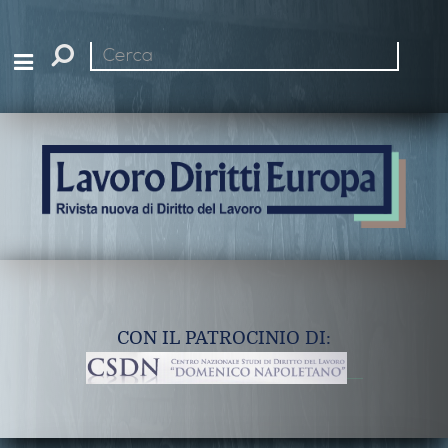
Cerca
nel
sito
CON IL PATROCINIO DI: