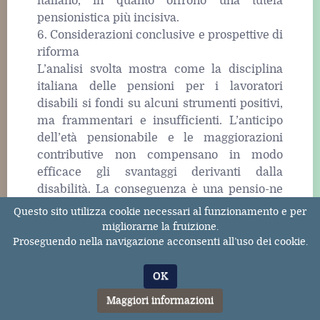
italiano, in quanto offrono una tutela
pensionistica più incisiva.
6. Considerazioni conclusive e prospettive di
riforma
L’analisi svolta mostra come la disciplina
italiana delle pensioni per i lavoratori
disabili si fondi su alcuni strumenti positivi,
ma frammentari e insufficienti. L’anticipo
dell’età pensionabile e le maggiorazioni
contributive non compensano in modo
efficace gli svantaggi derivanti dalla
disabilità. La conseguenza è una pensio-ne
di importo inferiore, che spesso non
Questo sito utilizza cookie necessari al funzionamento e per
garantisce un tenore di vita dignitoso, in
migliorarne la fruizione.
contrasto con il principio costituzionale di
Proseguendo nella navigazione acconsenti all’uso dei cookie.
adeguatezza.
Le criticità principali del sistema italiano
OK
possono essere riassunte nella rigidità dei
Maggiori informazioni
requisiti di accesso, nella scarsa incidenza