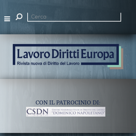
Cerca
nel
sito
CON IL PATROCINIO DI: