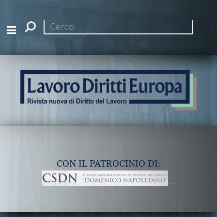
Cerca
nel
sito
CON IL PATROCINIO DI: