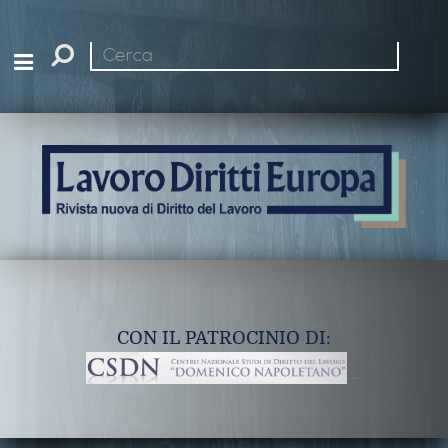
Cerca
nel
sito
CON IL PATROCINIO DI: