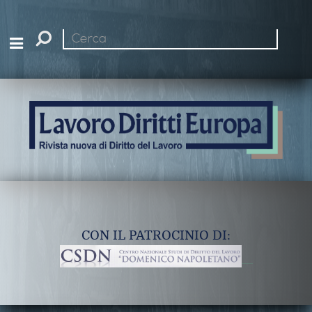
Cerca
nel
sito
CON IL PATROCINIO DI: